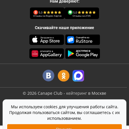
Нам доверяют:
5,0
5,0
Отзывы на Яндекс Картах
Отзывы на 2ГИС
Скачивайте наше приложение
©
2026
Canape Club
-
кейтеринг
в Москве
Оферта
Мы используем cookies для улучшения работы сайта.
Политика конфиденциальности
Продолжая пользоваться сайтом, вы соглашаетесь с их
Согласие на обработку персональных данных
использованием.
На сайте используется
SmartCaptcha
от Yandex