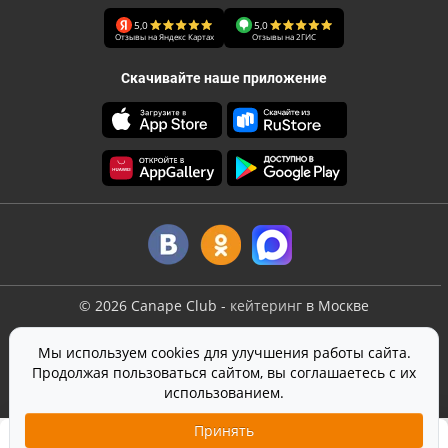
5,0
5,0
Отзывы на Яндекс Картах
Отзывы на 2ГИС
Скачивайте наше приложение
©
2026
Canape Club
-
кейтеринг
в Москве
Оферта
Мы используем cookies для улучшения работы сайта.
Политика конфиденциальности
Продолжая пользоваться сайтом, вы соглашаетесь с их
Согласие на обработку персональных данных
использованием.
На сайте используется
SmartCaptcha
от Yandex
Принять
1 390 ₽
12 шт.
Добавить в корзину