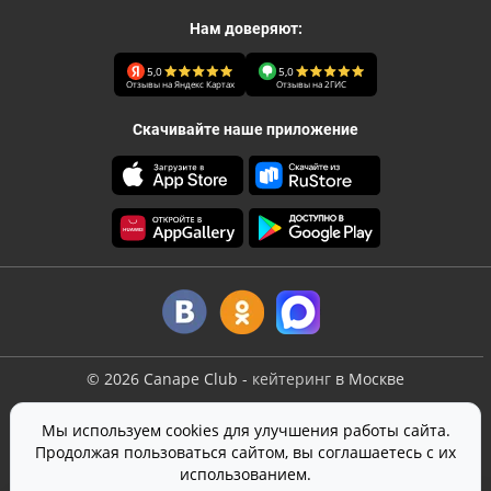
Нам доверяют:
5,0
5,0
Отзывы на Яндекс Картах
Отзывы на 2ГИС
Скачивайте наше приложение
©
2026
Canape Club
-
кейтеринг
в Москве
Оферта
Мы используем cookies для улучшения работы сайта.
Политика конфиденциальности
Продолжая пользоваться сайтом, вы соглашаетесь с их
Согласие на обработку персональных данных
использованием.
На сайте используется
SmartCaptcha
от Yandex