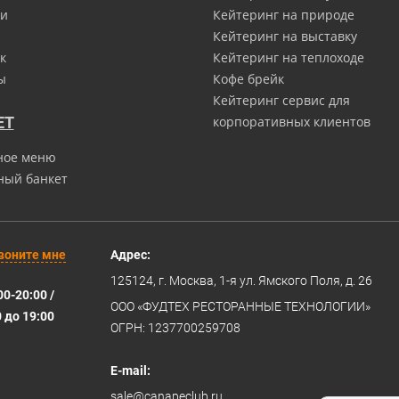
и
Кейтеринг на природе
Кейтеринг на выставку
к
Кейтеринг на теплоходе
ы
Кофе брейк
Кейтеринг сервис для
ЕТ
корпоративных клиентов
ное меню
ный банкет
воните мне
Адрес:
125124
, г.
Москва
,
1-я ул. Ямского Поля, д. 26
00-20:00 /
ООО «ФУДТЕХ РЕСТОРАННЫЕ ТЕХНОЛОГИИ»
0 до 19:00
ОГРН: 1237700259708
E-mail:
sale@canapeclub.ru