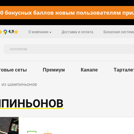
0 бонусных баллов новым пользователям пр
4,9
О компании
Доставка и оплата
Бонусная систем
товые сеты
Премиум
Канапе
Тартале
п из шампиньонов
МПИНЬОНОВ
Пищевая ценность в 100 г / 122 kcal