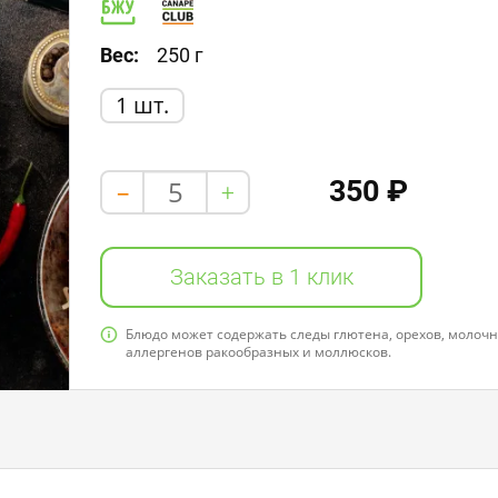
Белки: 2,0
Жиры: 10,0
Углеводы: 4,0
Вес:
250 г
1 шт.
350 ₽
+
-
Заказать в 1 клик
Блюдо может содержать следы глютена, орехов, молочно
аллергенов ракообразных и моллюсков.