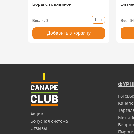
Борщ с говядиной
Бизне
1 шт.
Вес:
270 г
Вес:
64
Добавить в корзину
ФУРШ
Готовы
Канапе
Тартал
Акции
Мини-б
Бонусная система
Верри
Отзывы
Пироги