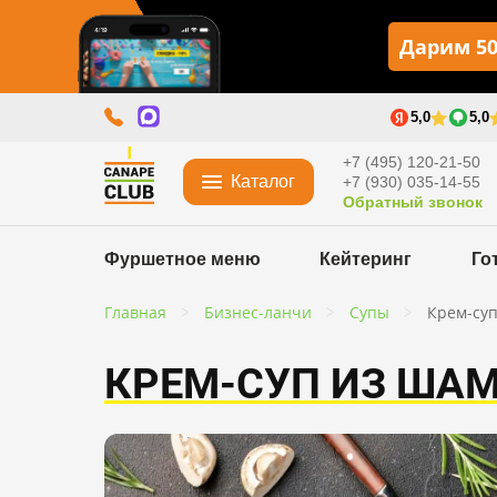
Дарим 50
5,0
5,0
+7 (495) 120-21-50
Каталог
+7 (930) 035-14-55
Обратный звонок
Фуршетное меню
Кейтеринг
Го
Главная
Бизнес-ланчи
Супы
Крем-су
КРЕМ-СУП ИЗ ША