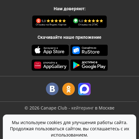
Нам доверяют:
5,0
5,0
Отзывы на Яндекс Картах
Отзывы на 2ГИС
Скачивайте наше приложение
©
2026
Canape Club
-
кейтеринг
в Москве
Оферта
Мы используем cookies для улучшения работы сайта.
Политика конфиденциальности
Продолжая пользоваться сайтом, вы соглашаетесь с их
Согласие на обработку персональных данных
использованием.
На сайте используется
SmartCaptcha
от Yandex