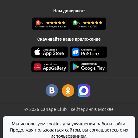
Нам доверяют:
5,0
5,0
Отзывы на Яндекс Картах
Отзывы на 2ГИС
Скачивайте наше приложение
©
2026
Canape Club
-
кейтеринг
в Москве
Оферта
Мы используем cookies для улучшения работы сайта.
Политика конфиденциальности
Продолжая пользоваться сайтом, вы соглашаетесь с их
Согласие на обработку персональных данных
использованием.
На сайте используется
SmartCaptcha
от Yandex