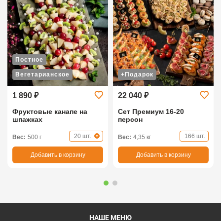
Постное
Вегетарианское
+Подарок
1 890 ₽
22 040 ₽
Фруктовые канапе на
Сет Премиум 16-20
шпажках
персон
20 шт.
166 шт.
Вес:
500 г
Вес:
4,35 кг
Добавить в корзину
Добавить в корзину
НАШЕ МЕНЮ