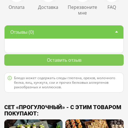
Оплата
Доставка
Перезвоните
FAQ
мне
Отзывы
(0)
Оставить отзыв
Блюдо может содержать следы глютена, орехов, молочного
белка, яиц, кунжута, сои и прочих белковых аллергенов
ракообразных и моллюсков.
СЕТ «ПРОГУЛОЧНЫЙ» - С ЭТИМ ТОВАРОМ
ПОКУПАЮТ: