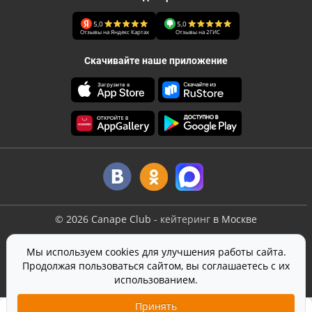
5,0
5,0
Отзывы на Яндекс Картах
Отзывы на 2ГИС
Скачивайте наше приложение
©
2026
Canape Club
-
кейтеринг
в Москве
Оферта
Мы используем cookies для улучшения работы сайта.
Политика конфиденциальности
Продолжая пользоваться сайтом, вы соглашаетесь с их
Согласие на обработку персональных данных
использованием.
На сайте используется
SmartCaptcha
от Yandex
Принять