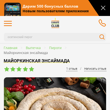
Дарим 500 бонусных баллов
Новым пользователям приложения
Главная
Выпечка
Пироги
Майоркинская энсаймада
МАЙОРКИНСКАЯ ЭНСАЙМАДА
/
1 отзыв
Написать отзыв