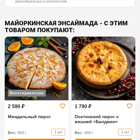
ракообразных и моллюсков.
МАЙОРКИНСКАЯ ЭНСАЙМАДА - С ЭТИМ
ТОВАРОМ ПОКУПАЮТ:
Вегетарианское
2 590 ₽
1 790 ₽
Миндальный пирог
Осетинский пирог с
вишней «Балджин»
1 шт.
1 шт.
Вес:
900 г
Вес:
900 г