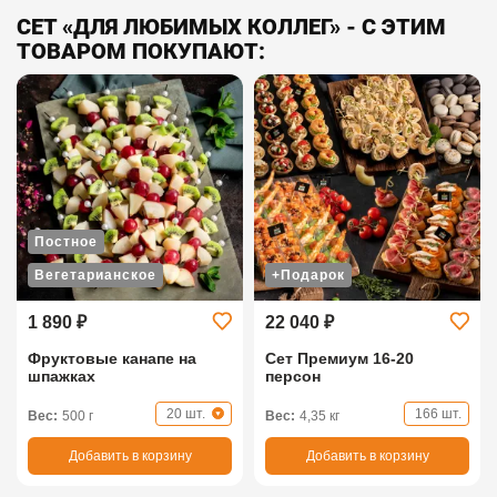
СЕТ «ДЛЯ ЛЮБИМЫХ КОЛЛЕГ» - С ЭТИМ
ТОВАРОМ ПОКУПАЮТ:
Постное
Вегетарианское
+Подарок
1 890 ₽
22 040 ₽
Фруктовые канапе на
Сет Премиум 16-20
шпажках
персон
20 шт.
166 шт.
Вес:
500 г
Вес:
4,35 кг
Добавить в корзину
Добавить в корзину