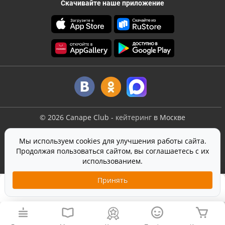
Скачивайте наше приложение
©
2026
Canape Club
-
кейтеринг
в Москве
Оферта
Мы используем cookies для улучшения работы сайта.
Политика конфиденциальности
Продолжая пользоваться сайтом, вы соглашаетесь с их
Согласие на обработку персональных данных
использованием.
На сайте используется
SmartCaptcha
от Yandex
Принять
2 390 ₽
Добавить в корзину