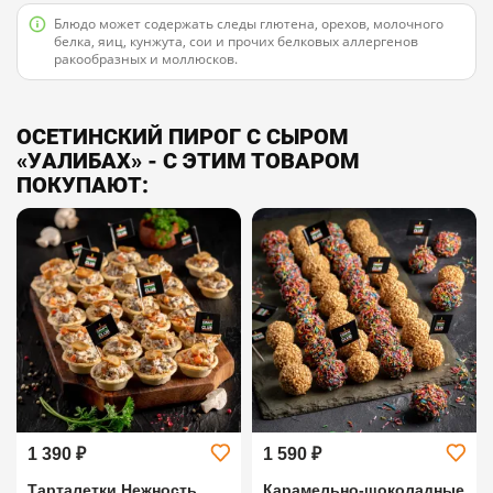
Блюдо может содержать следы глютена, орехов, молочного
белка, яиц, кунжута, сои и прочих белковых аллергенов
ракообразных и моллюсков.
ОСЕТИНСКИЙ ПИРОГ С СЫРОМ
«УAЛИБАХ» - С ЭТИМ ТОВАРОМ
ПОКУПАЮТ:
1 390 ₽
1 590 ₽
Тарталетки Нежность
Карамельно-шоколадные