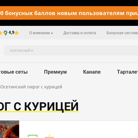
0 бонусных баллов новым пользователям пр
4,9
О компании
Доставка и оплата
Бонусная систем
товые сеты
Премиум
Канапе
Тартале
Осетинский пирог с курицей
Г С КУРИЦЕЙ
Пищевая ценность в 100 г / 278,9 kcal