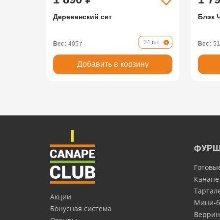
Деревенский сет
Блэк 
24 шт.
Вес:
405 г
Вес:
51
Добавить в корзину
ФУРШ
Готовы
Канапе
Тартал
Акции
Мини-б
Бонусная система
Верри