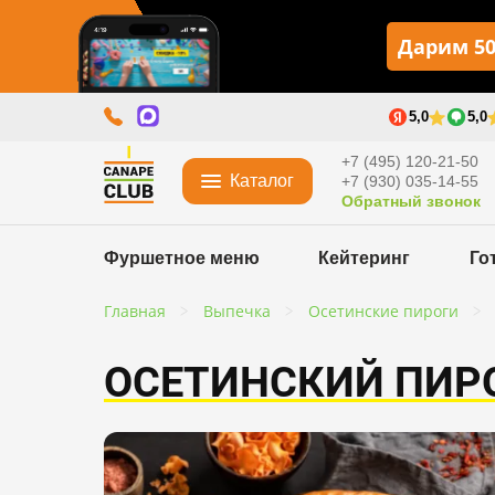
Дарим 50
5,0
5,0
+7 (495) 120-21-50
Каталог
+7 (930) 035-14-55
Обратный звонок
Фуршетное меню
Кейтеринг
Го
Главная
Выпечка
Осетинские пироги
ОСЕТИНСКИЙ ПИРО