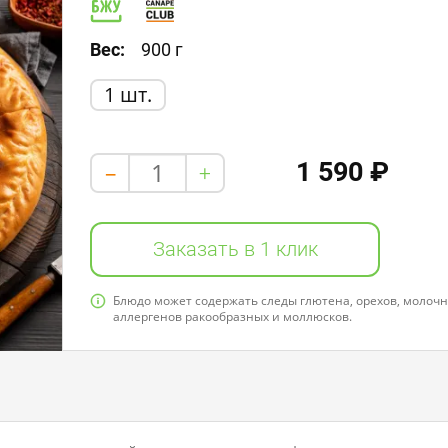
Белки: 13,0
Жиры: 13,0
Углеводы: 25,0
Вес:
900 г
1 шт.
1 590 ₽
+
-
Заказать в 1 клик
Блюдо может содержать следы глютена, орехов, молочно
аллергенов ракообразных и моллюсков.