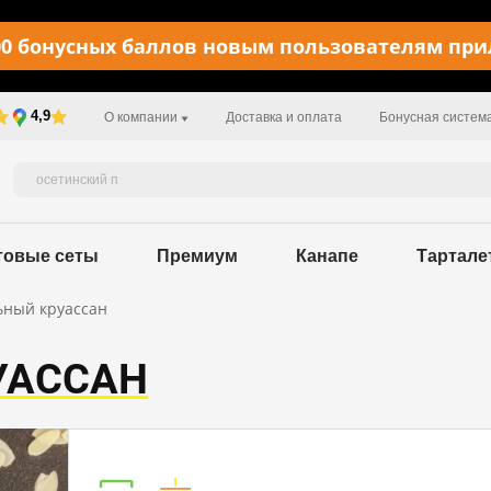
0 бонусных баллов новым пользователям пр
4,9
О компании
Доставка и оплата
Бонусная систем
товые сеты
Премиум
Канапе
Тартале
ный круассан
УАССАН
Пищевая ценность в 100 г / 496 kcal