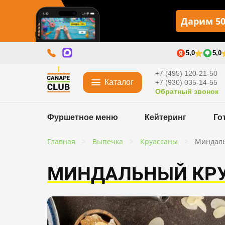
Дарим 50
5,0
5,0
+7 (495) 120-21-50
Каталог
+7 (930) 035-14-55
Обратный звонок
Фуршетное меню
Кейтеринг
Го
Главная
Выпечка
Круассаны
Миндаль
МИНДАЛЬНЫЙ КР