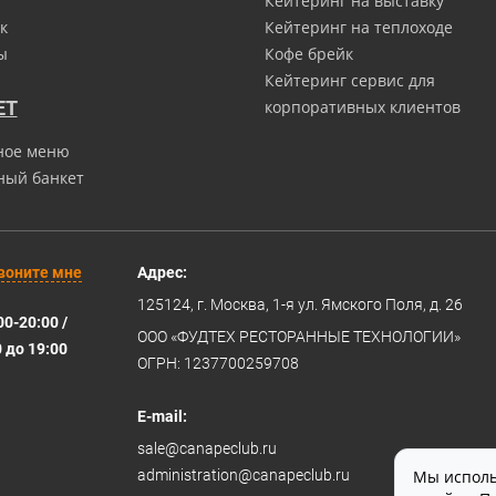
Кейтеринг на выставку
к
Кейтеринг на теплоходе
ы
Кофе брейк
Кейтеринг сервис для
ЕТ
корпоративных клиентов
ное меню
ный банкет
воните мне
Адрес:
125124
, г.
Москва
,
1-я ул. Ямского Поля, д. 26
00-20:00 /
ООО «ФУДТЕХ РЕСТОРАННЫЕ ТЕХНОЛОГИИ»
0 до 19:00
ОГРН: 1237700259708
E-mail:
sale@canapeclub.ru
administration@canapeclub.ru
Мы исполь