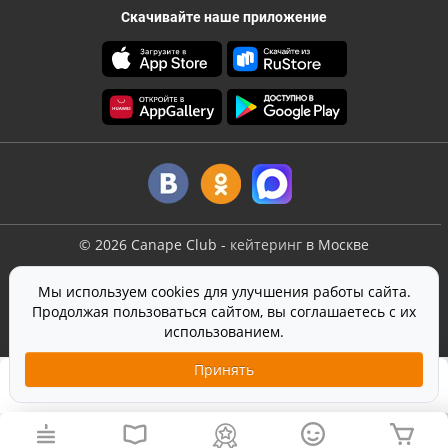
Скачивайте наше приложение
©
2026
Canape Club
-
кейтеринг
в Москве
Оферта
Мы используем cookies для улучшения работы сайта.
Политика конфиденциальности
Продолжая пользоваться сайтом, вы соглашаетесь с их
Согласие на обработку персональных данных
использованием.
На сайте используется
SmartCaptcha
от Yandex
Принять
1 390 ₽
6 шт.
Добавить в корзину